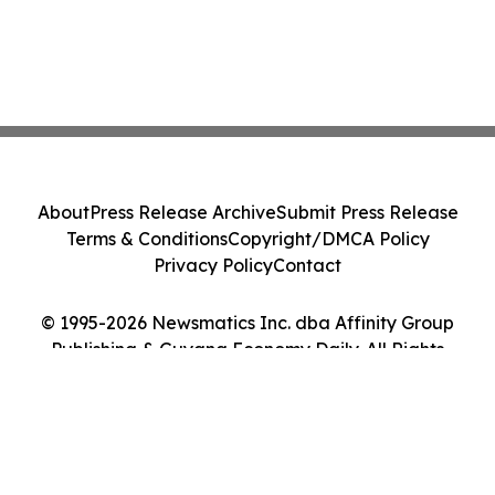
About
Press Release Archive
Submit Press Release
Terms & Conditions
Copyright/DMCA Policy
Privacy Policy
Contact
© 1995-2026 Newsmatics Inc. dba Affinity Group
Publishing & Guyana Economy Daily. All Rights
Reserved.
Cookie Settings / Your Privacy Choices