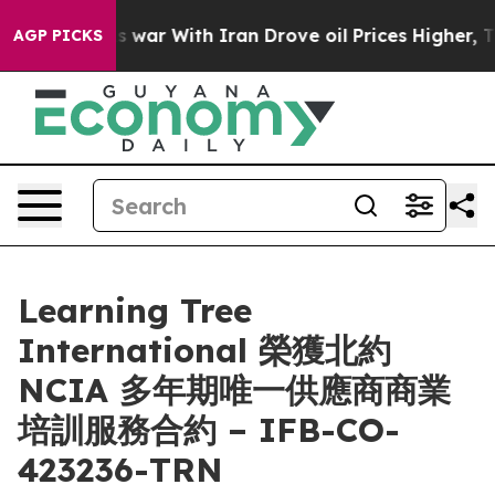
 Didn’t
As war With Iran Drove oil Prices Higher, Tru
AGP PICKS
Learning Tree
International 榮獲北約
NCIA 多年期唯一供應商商業
培訓服務合約 – IFB-CO-
423236-TRN